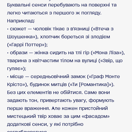
Буквальні сенси перебувають на поверхні та
легко читаються з першого ж погляду.
Наприклад:
• сюжет — чоловік тікає з в’язниці («Втеча з
Шоушенка»), хлопчик бореться зі злодієм
(«Гаррі Поттер»);
• образи — жінка сидить на тлі гір («Мона Ліза»),
тварина з квітчастим тілом на вулиці («Звір, що
гуляє»);
• місце — середньовічний замок («Граф Монте
Крісто»), будинок митців («Ти [Романтика]»).
Без цих елементів не обійтися. Саме вони
задають тон, привертають увагу, формують
перше враження. Але кожен пристойний
мистецький твір ховає за цим «фасадом»
додаткові сенси, у які потрібно