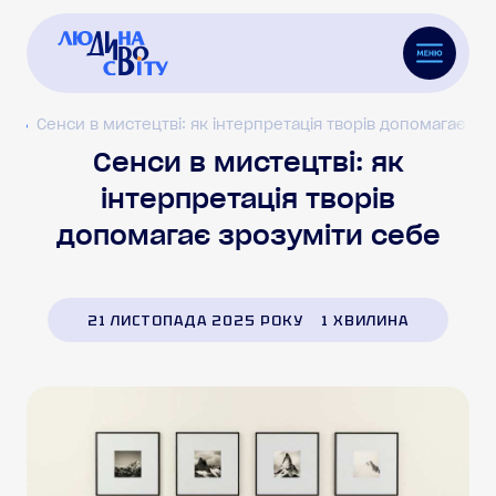
ог
Сенси в мистецтві: як інтерпретація творів допомагає зр
Сенси в мистецтві: як
інтерпретація творів
допомагає зрозуміти себе
21 ЛИСТОПАДА 2025 РОКУ
1 ХВИЛИНА