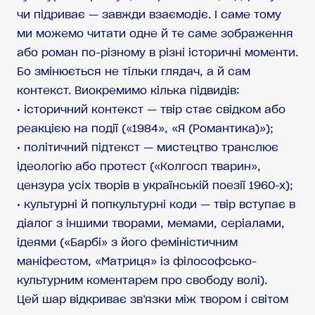
чи підриває — завжди взаємодіє. І саме тому
ми можемо читати одне й те саме зображення
або роман по-різному в різні історичні моменти.
Бо змінюється не тільки глядач, а й сам
контекст. Виокремимо кілька підвидів:
• історичний контекст — твір стає свідком або
реакцією на події («1984», «Я (Романтика)»);
• політичний підтекст — мистецтво транслює
ідеологію або протест («Колгосп тварин»,
цензура усіх творів в українській поезії 1960-х);
• культурні й попкультурні коди — твір вступає в
діалог з іншими творами, мемами, серіалами,
ідеями («Барбі» з його феміністичним
маніфестом, «Матриця» із філософсько-
культурним коментарем про свободу волі).
Цей шар відкриває зв’язки між твором і світом