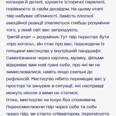
кольори й деталі, шукаєте історичні паралелі,
порівнюєте зі своїм досвідом. На цьому етапі
твір набуває об’ємності. Замість плоскої
емоційної реакції з’являється глибше розуміння
того, у який світ вас запрошують.
Третій етап — розуміння.
Тут твір перестає бути
«про когось», він стає про вас, переходячи із
площини мистецтва у внутрішній ландшафт.
Самопізнання через картину, музику, фільми
відкриває вам нові грані себе, про які ви не
замислювалися, навіть якщо схильні до
рефлексій. Мистецтво нібито переміщає вас у
просторі та занурює в ситуації, які насправді
можуть ніколи з вами не статися.
Отже, мистецтво не існує без споживача.
Переосмислюючи твір через себе та себе
через твір, ви стаєте співавтором, переписуєте