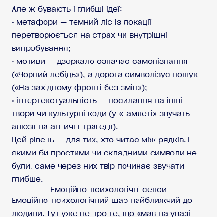
Але ж бувають і глибші ідеї:
• метафори — темний ліс із локації
перетворюється на страх чи внутрішні
випробування;
• мотиви — дзеркало означає самопізнання
(«Чорний лебідь»), а дорога символізує пошук
(«На західному фронті без змін»);
• інтертекстуальність — посилання на інші
твори чи культурні коди (у «Гамлеті» звучать
алюзії на античні трагедії).
Цей рівень — для тих, хто читає між рядків. І
якими би простими чи складними символи не
були, саме через них твір починає звучати
глибше.
Емоційно-психологічні сенси
Емоційно-психологічний шар найближчий до
людини. Тут уже не про те, що «мав на увазі