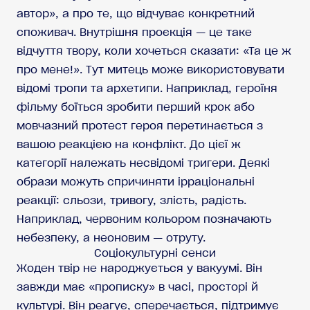
автор», а про те, що відчуває конкретний
споживач. Внутрішня проєкція — це таке
відчуття твору, коли хочеться сказати: «Та це ж
про мене!». Тут митець може використовувати
відомі тропи та архетипи. Наприклад, героїня
фільму боїться зробити перший крок або
мовчазний протест героя перетинається з
вашою реакцією на конфлікт. До цієї ж
категорії належать несвідомі тригери. Деякі
образи можуть спричиняти ірраціональні
реакції: сльози, тривогу, злість, радість.
Наприклад, червоним кольором позначають
небезпеку, а неоновим — отруту.
Соціокультурні сенси
Жоден твір не народжується у вакуумі. Він
завжди має «прописку» в часі, просторі й
культурі. Він реагує, сперечається, підтримує