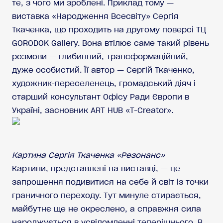
те, з чого ми зроблені. Приклад тому —
виставка «Народження Всесвіту» Сергія
Ткаченка, що проходить на другому поверсі ТЦ
GORODOK Gallery. Вона втілює саме такий рівень
розмови — глибинний, трансформаційний,
дуже особистий. Її автор — Сергій Ткаченко,
художник-переселенець, громадський діяч і
старший консультант Офісу Ради Європи в
Україні, засновник ART HUB «T-Creator».
Картина Сергія Ткаченка «Резонанс»
Картини, представлені на виставці, — це
запрошення подивитися на себе й світ із точки
граничного переходу. Тут минуле стирається,
майбутнє ще не окреслено, а справжня сила
народжується в усвідомленні теперішнього. В