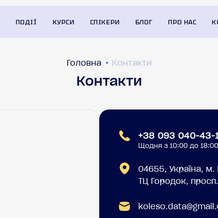
ПОДІЇ
КУРСИ
СПІКЕРИ
БЛОГ
ПРО НАС
К
Головна
Контакти
Контакти
+38 093 040-43-
Щодня з 10:00 до 18:0
04655, Україна, м. 
ТЦ Городок, просп
koleso.data@gmail