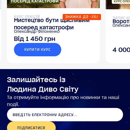
КУРС ЛЕКЦІЙ
ЗНИЖКА ДО -15%
ЗАПИС К
Мистецтво бути щасливим
Ворот
Олексан
посеред катастрофи
Олександр Філоненко
Від 1 450 грн
4 000
КУПИТИ КУРС
Залишайтесь із
Людина Диво Світу
Та отримуйте інформацію про новинки та наші
події.
ПІДПИСАТИСЯ