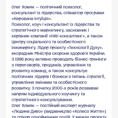
Олег Хомяк — політичний психолог,
консультант із лідерства, співавтор програми
«Керована інтуїція».
Психолог, коуч і консультант із лідерства та
стратегічного маркетингу, засновник і
керівник компанії «НАУ-консалтинг», а також
Центру соціального та особистісного
інжинирінгу. Лідер проєкту «Технології Духу»,
ексрадник Міністра охорони здоров’я України.
З 1996 року активно проводить бізнес-тренінги
з переговорів, продажів, управління та
розвитку команд, а також консультує
політичних лідерів і бізнеси з питань стратегії,
управління змінами та особистісного
розвитку. З початку 2000-х років розвиває
напрям індивідуального коучингу та
стратегічного консультування.
Олег Хомяк — постійний експерт журналу
«Людина Диво» (видавництво «Колесо Життя»)
та спікер однойменних подій. У межах проєкту