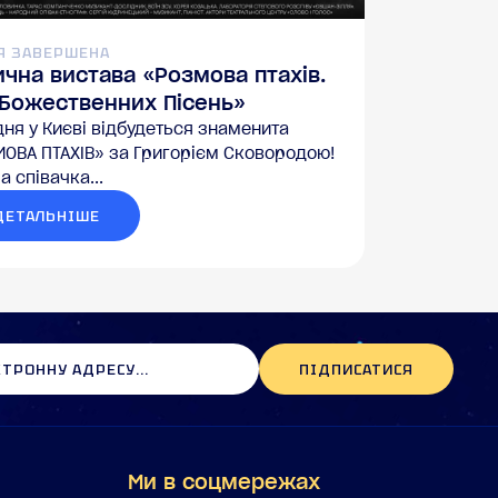
Я ЗАВЕРШЕНА
чна вистава «Розмова птахів.
 Божественних Пісень»
дня у Києві відбудеться знаменита
ОВА ПТАХІВ» за Григорієм Сковородою!
а співачка...
ДЕТАЛЬНІШЕ
ПІДПИСАТИСЯ
Ми в соцмережах