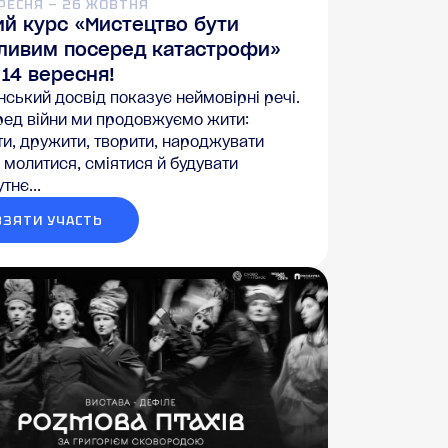
ЕРЕСНЯ — 26 ЖОВТНЯ
ий курс «Мистецтво бути
ливим посеред катастрофи»
14 вересня!
нський досвід показує неймовірні речі.
ред війни ми продовжуємо жити:
и, дружити, творити, народжувати
, молитися, сміятися й будувати
тнє...
ВЗЯТИ УЧАСТЬ