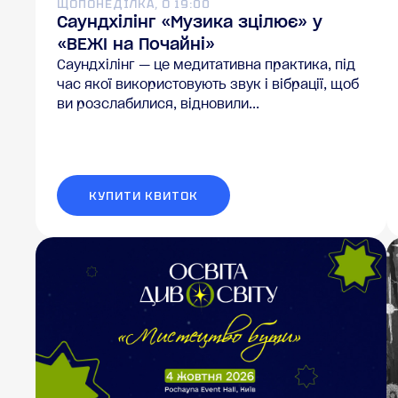
ЩОПОНЕДІЛКА, О 19:00
Саундхілінг «Музика зцілює» у
«ВЕЖІ на Почайні»
Саундхілінг — це медитативна практика, під
час якої використовують звук і вібрації, щоб
ви розслабилися, відновили...
КУПИТИ КВИТОК