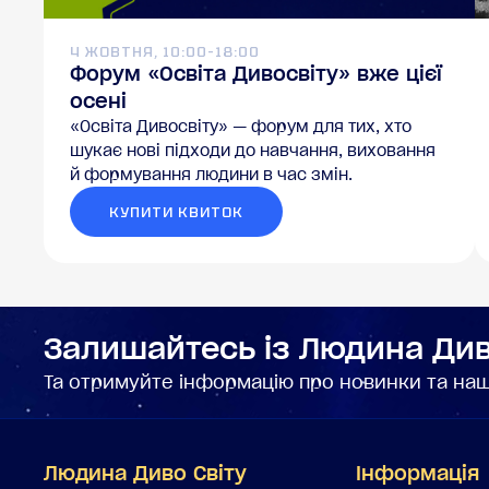
4 ЖОВТНЯ, 10:00–18:00
Форум «Освіта Дивосвіту» вже цієї
осені
«Освіта Дивосвіту» — форум для тих, хто
шукає нові підходи до навчання, виховання
й формування людини в час змін.
КУПИТИ КВИТОК
Залишайтесь із Людина Див
Та отримуйте інформацію про новинки та наші
Людина Диво Світу
Інформація