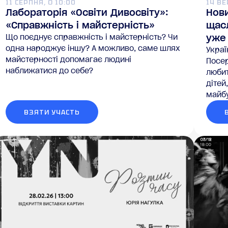
11 СЕРПНЯ, О 10:00
14 В
Лабораторія «Освіти Дивосвіту»:
Нов
«Справжність і майстерність»
щас
уже 
Що поєднує справжність і майстерність? Чи
одна народжує іншу? А можливо, саме шлях
Украї
майстерності допомагає людині
Посе
наближатися до себе?
любит
дітей
майбу
ВЗЯТИ УЧАСТЬ