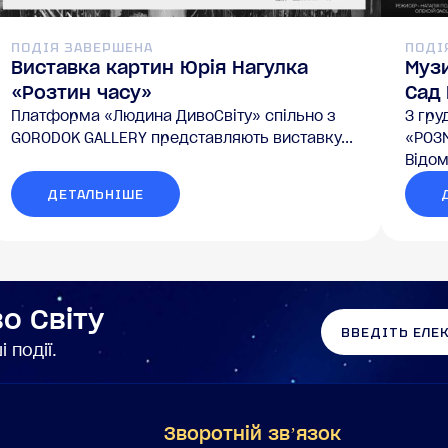
ПОДІЯ ЗАВЕРШЕНА
ПОДІ
Виставка картин Юрія Нагулка
Музи
«Розтин часу»
Сад
Платформа «Людина ДивоСвіту» спільно з
3 гру
GORODOK GALLERY представляють виставку...
«РОЗМ
Відом
ДЕТАЛЬНІШЕ
о Світу
 події.
Зворотній звʼязок