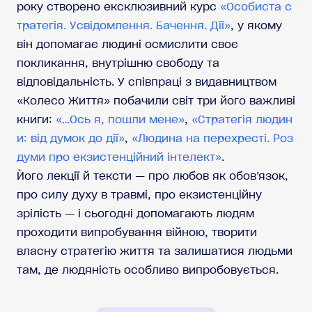
року створено ексклюзивний курс
«Особиста с
тратегія. Усвідомлення. Бачення. Дії»
, у якому
він допомагає людині осмислити своє
покликання, внутрішню свободу та
відповідальність. У співпраці з видавництвом
«Колесо Життя» побачили світ три його важливі
книги:
«…Ось я, пошли мене»
,
«Стратегія людин
и: від думок до дії»
,
«Людина на перехресті. Роз
думи про екзистенційний інтелект»
.
Його лекції й тексти — про любов як обов’язок,
про силу духу в травмі, про екзистенційну
зрілість — і сьогодні допомагають людям
проходити випробування війною, творити
власну стратегію життя та залишатися людьми
там, де людяність особливо випробовується.