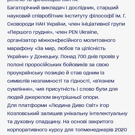
Багаторічний викладач і дослідник, старший
науковий співробітник Інституту філософії ім. Г.
Сковороди НАН України, член ініціативної групи
«Першого грудня», член PEN Ukraine,
організатор міжконфесійного молитовного
марафону «За мир, любов та цілісність
України» у Донецьку. Понад 700 днів провів у
полоні проросійських бойовиків за свою
проукраїнську позицію й став одним із
символів незламності та гідності, «в’язнем
сумління», чия присутність і слово були для
людей джерелом внутрішньої опори.
Для платформи «Людина Диво Світ» Ігор
Козловський залишив унікальну інтелектуальну
та духовну спадщину. На основі закритого
корпоративного курсу для топменеджерів 2020