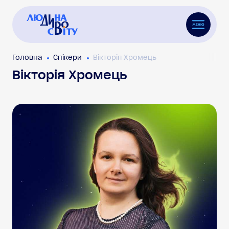
Головна
Спікери
Вікторія Хромець
Вікторія Хромець