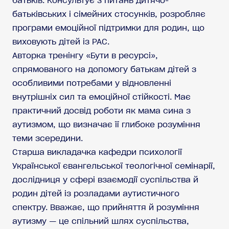
батьків. Консультує з питань дитячо-
батьківських і сімейних стосунків, розробляє
програми емоційної підтримки для родин, що
виховують дітей із РАС.
Авторка тренінгу «Бути в ресурсі»,
спрямованого на допомогу батькам дітей з
особливими потребами у відновленні
внутрішніх сил та емоційної стійкості. Має
практичний досвід роботи як мама сина з
аутизмом, що визначає її глибоке розуміння
теми зсередини.
Старша викладачка кафедри психології
Української євангельської теологічної семінарії,
дослідниця у сфері взаємодії суспільства й
родин дітей із розладами аутистичного
спектру. Вважає, що прийняття й розуміння
аутизму — це спільний шлях суспільства,